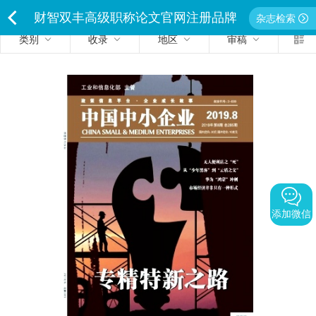
财智双丰高级职称论文官网注册品牌
杂志检索
类别
收录
地区
审稿
<
独家经营严禁侵权违者必究
添加微信