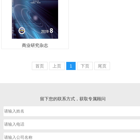
商业研究杂志
首页
上页
1
下页
尾页
留下您的联系方式，获取专属顾问