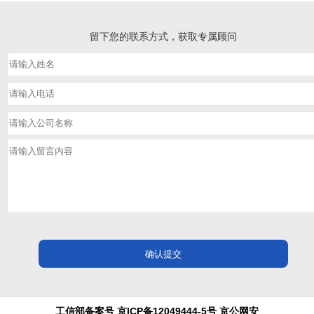
留下您的联系方式，获取专属顾问
工信部备案号 京ICP备12049444-5号 京公网安