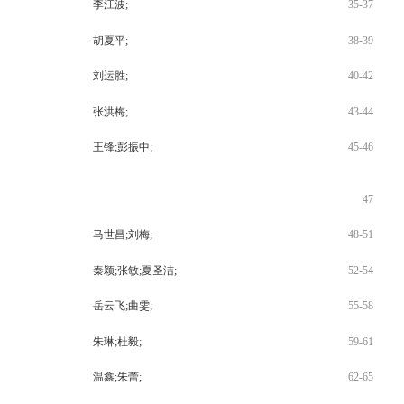
李江波;
35-37
胡夏平;
38-39
刘运胜;
40-42
张洪梅;
43-44
王锋;彭振中;
45-46
47
马世昌;刘梅;
48-51
秦颖;张敏;夏圣洁;
52-54
岳云飞;曲雯;
55-58
朱琳;杜毅;
59-61
温鑫;朱蕾;
62-65