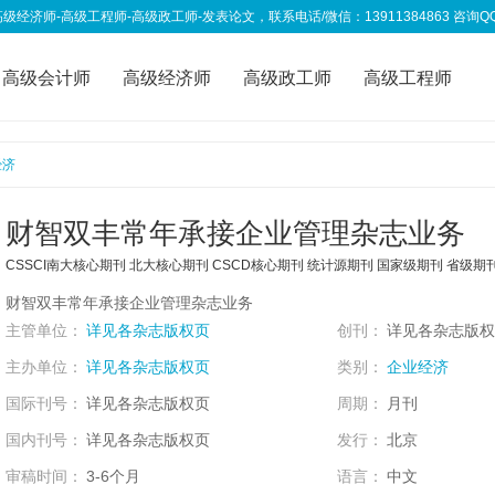
高级工程师-高级政工师-发表论文，联系电话/微信：13911384863 咨询QQ：333
高级会计师
高级经济师
高级政工师
高级工程师
称资讯
我要投稿
经济
财智双丰常年承接企业管理杂志业务
CSSCI南大核心期刊
北大核心期刊
CSCD核心期刊
统计源期刊
国家级期刊
省级期
财智双丰常年承接企业管理杂志业务
主管单位：
详见各杂志版权页
创刊：
详见各杂志版权
主办单位：
详见各杂志版权页
类别：
企业经济
国际刊号：
详见各杂志版权页
周期：
月刊
国内刊号：
详见各杂志版权页
发行：
北京
审稿时间：
3-6个月
语言：
中文