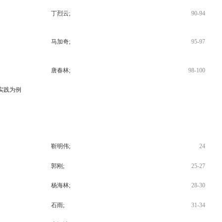
丁烈云;
90-94
马加奇;
95-97
唐春林;
98-100
实践为例
靳明伟;
24
郭刚;
25-27
杨海林;
28-30
石雨;
31-34