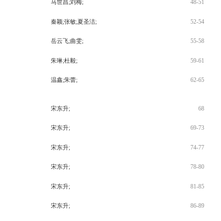
马世昌;刘梅;
48-51
秦颖;张敏;夏圣洁;
52-54
岳云飞;曲雯;
55-58
朱琳;杜毅;
59-61
温鑫;朱蕾;
62-65
宋东升;
68
宋东升;
69-73
宋东升;
74-77
宋东升;
78-80
宋东升;
81-85
宋东升;
86-89