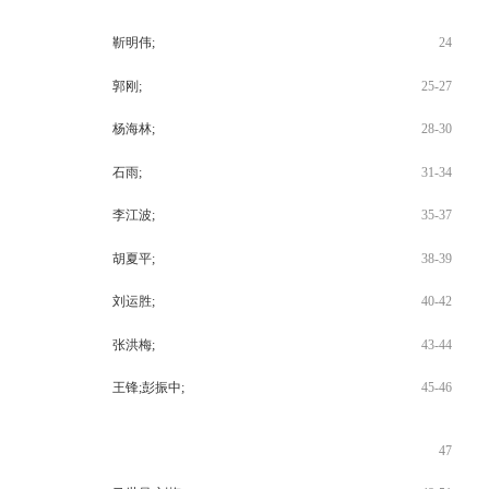
靳明伟;
24
郭刚;
25-27
杨海林;
28-30
石雨;
31-34
李江波;
35-37
胡夏平;
38-39
刘运胜;
40-42
张洪梅;
43-44
王锋;彭振中;
45-46
47