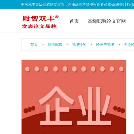
财智双丰高级职称论文官网，注册品牌严禁侵权违者必究-高级会计师-高级经济师-
qklwfb001@163.com 欢迎联系我们
首页
高级职称论文官网
联系我们
公告声明
职
首页
>
期刊杂志
>
管理科学
>
经济与管理
>
企业