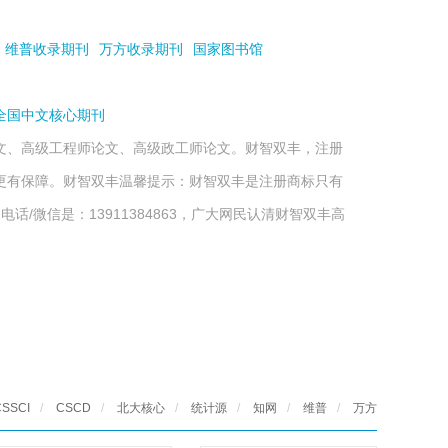
维普收录期刊
万方收录期刊
国家图书馆
全国中文核心期刊
文、高级工程师论文、高级政工师论文。财智双丰，注册
更有保障。财智双丰温馨提示：财智双丰是注册商标只有
/微信是：13911384863，广大网民认清财智双丰高
CSSCI
/
CSCD
/
北大核心
/
统计源
/
知网
/
维普
/
万方