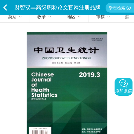
财智双丰高级职称论文官网注册品牌
杂志检索
类别
收录
地区
审稿
<
独家经营严禁侵权违者必究
添加微信