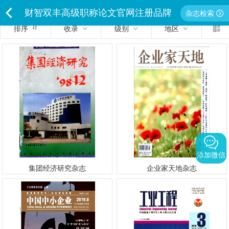
财智双丰高级职称论文官网注册品牌
杂志检索
排序
收录
级别
地区
<
独家经营严禁侵权违者必究
添加微信
集团经济研究杂志
企业家天地杂志