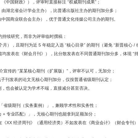
》《中国财政》），评审时直接标注 “权威期刊成果”；
讯》由湖北省会计学会主办），比普通出版社主办的期刊加分多；
》由中国商业联合会主办），优于普通文化传媒公司主办的期刊。
域的持续研究，而非为评审临时撰稿：
个月），且期刊为近 5 年稳定入选 “核心目录” 的期刊（避免 “新晋核心 /
2 篇均发表在《财会月刊》），比分散发表在不同普通期刊加分多，体现 “持
中介宣传的 “某某核心期刊（扩展版）”，评审不认可，无加分；
/ 电子刊发表的论文无核心期刊加分，仅按普通省级期刊认定；
期刊，也会被认定为学术不端，直接减分甚至否决。
 篇「省级期刊（实务案例）」，兼顾学术性和实务性；
 + 专业匹配）」，无核心期刊也能拿到足额加分；
表在《XX 经济周刊》（通用经济类）不如发表在《商业会计》（财会专刊