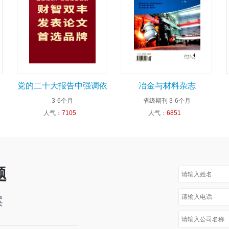
党的二十大报告中强调依
冶金与材料杂志
3-6个月
省级期刊
3-6个月
法保护知识产权
人气：
7105
人气：
6851
题
案