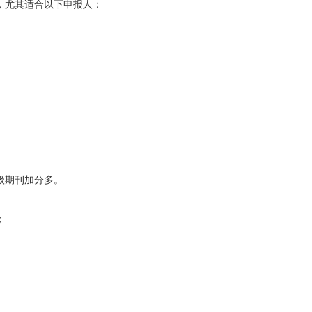
，尤其适合以下申报人：
级期刊加分多。
；