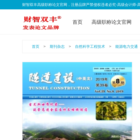
财智双丰高级职称论文官网，注册品牌严禁侵权违者必究-高级会计师-高级经济师-
qklwfb001@163.com 欢迎联系我们
首页
高级职称论文官网
联系我们
公告声明
职
首页
>
期刊杂志
>
自然科学工程技术
>
能源电力交通