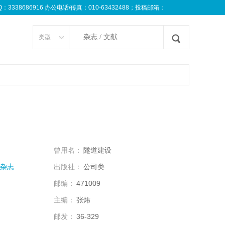
8686916 办公电话/传真：010-63432488；投稿邮箱：
类型
曾用名：
隧道建设
杂志
出版社：
公司类
邮编：
471009
主编：
张炜
邮发：
36-329