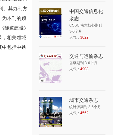
为月刊。其办刊方
中国交通信息化
作为本刊的顾
杂志
CSSCI南大核心期刊
《隧道建设》
3-6个月
录，相关领域
人气：
3622
其中包括中铁
交通与运输杂志
省级期刊 3-6个月
人气：
4908
城市交通杂志
统计源期刊 3-6个月
人气：
4552