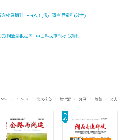
万方收录期刊
Pж(AJ) (俄)
哥白尼索引(波兰)
心期刊遴选数据库
中国科技期刊核心期刊
CSSCI
/
CSCD
/
北大核心
/
统计源
/
知网
/
维普
/
万方