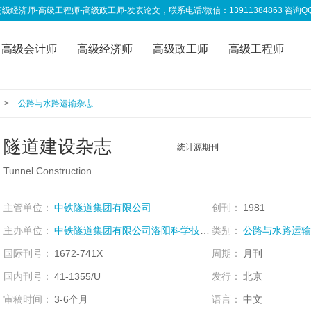
高级工程师-高级政工师-发表论文，联系电话/微信：13911384863 咨询QQ：333
高级会计师
高级经济师
高级政工师
高级工程师
称资讯
我要投稿
>
公路与水路运输杂志
隧道建设杂志
统计源期刊
Tunnel Construction
主管单位：
中铁隧道集团有限公司
创刊：
1981
主办单位：
中铁隧道集团有限公司洛阳科学技术研究所;
类别：
公路与水路运输
国际刊号：
1672-741X
周期：
月刊
国内刊号：
41-1355/U
发行：
北京
审稿时间：
3-6个月
语言：
中文