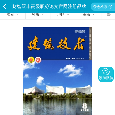
财智双丰高级职称论文官网注册品牌
杂志检索
类别
收录
地区
审稿
<
独家经营严禁侵权违者必究
添加微信