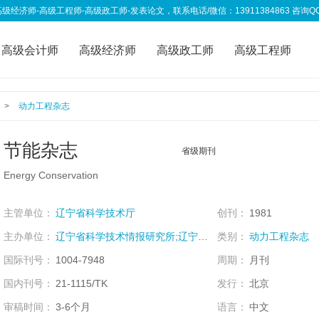
高级工程师-高级政工师-发表论文，联系电话/微信：13911384863 咨询QQ：333
高级会计师
高级经济师
高级政工师
高级工程师
称资讯
我要投稿
>
动力工程杂志
节能杂志
省级期刊
Energy Conservation
主管单位：
辽宁省科学技术厅
创刊：
1981
主办单位：
辽宁省科学技术情报研究所;辽宁省能源研究会;
类别：
动力工程杂志
国际刊号：
1004-7948
周期：
月刊
国内刊号：
21-1115/TK
发行：
北京
审稿时间：
3-6个月
语言：
中文