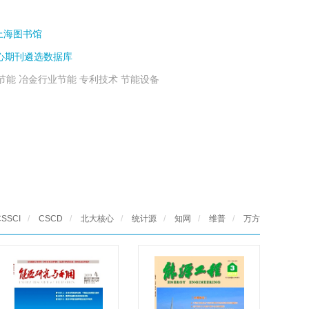
上海图书馆
心期刊遴选数据库
节能 冶金行业节能 专利技术 节能设备
CSSCI
/
CSCD
/
北大核心
/
统计源
/
知网
/
维普
/
万方