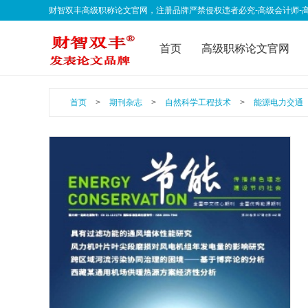
财智双丰高级职称论文官网，注册品牌严禁侵权违者必究-高级会计师-高级经济师-
qklwfb001@163.com 欢迎联系我们
首页
高级职称论文官网
联系我们
公告声明
职
首页
>
期刊杂志
>
自然科学工程技术
>
能源电力交通