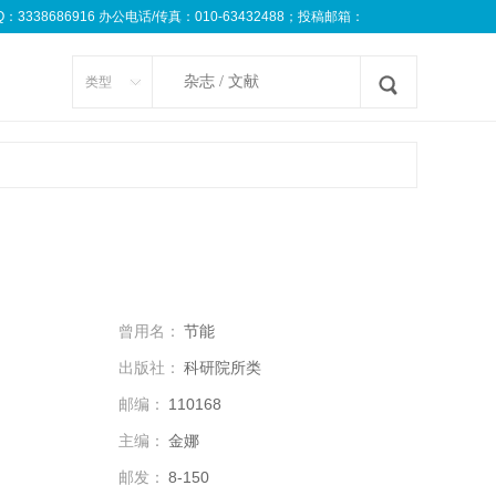
8686916 办公电话/传真：010-63432488；投稿邮箱：
类型
曾用名：
节能
出版社：
科研院所类
邮编：
110168
主编：
金娜
邮发：
8-150